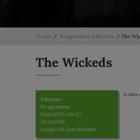
Home
Programma della fiera
The Wi
The Wickeds
A cura 
Edizione:
Edizione 2025
Programma:
Lunedì 23 Giugno
Data:
2025-06-23
Ora:
20:00
Luogo:
Via Sant’Adriano