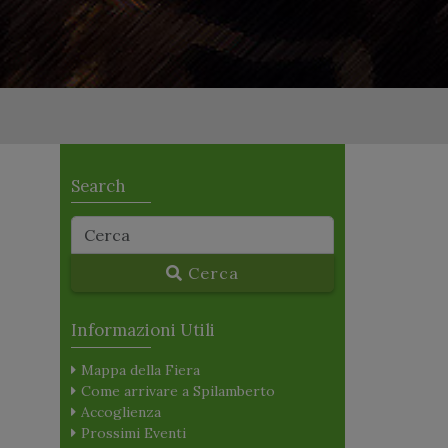
Search
Cerca
Informazioni Utili
Mappa della Fiera
Come arrivare a Spilamberto
Accoglienza
Prossimi Eventi