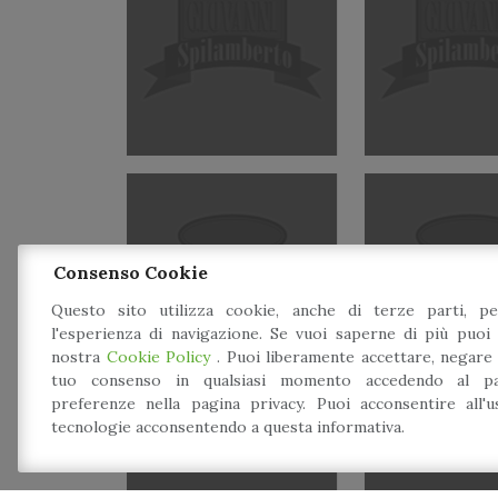
Consenso Cookie
Questo sito utilizza cookie, anche di terze parti, pe
l'esperienza di navigazione. Se vuoi saperne di più puoi 
The Wickeds
Ti racconto 
nostra
Cookie Policy
. Puoi liberamente accettare, negare
tuo consenso in qualsiasi momento accedendo al pa
preferenze nella pagina privacy. Puoi acconsentire all'
tecnologie acconsentendo a questa informativa.