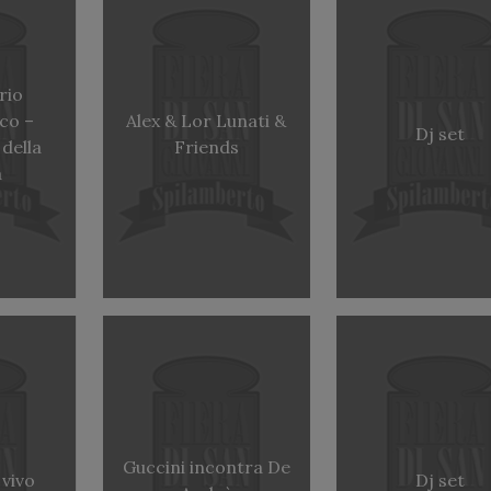
rio
ico –
Alex & Lor Lunati &
Dj set
 della
Friends
a
Guccini incontra De
 vivo
Dj set