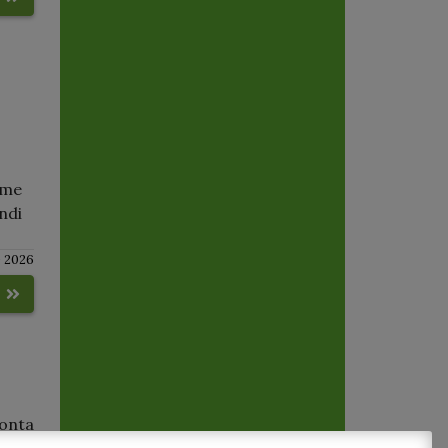
mme
ndi
 2026
o
conta