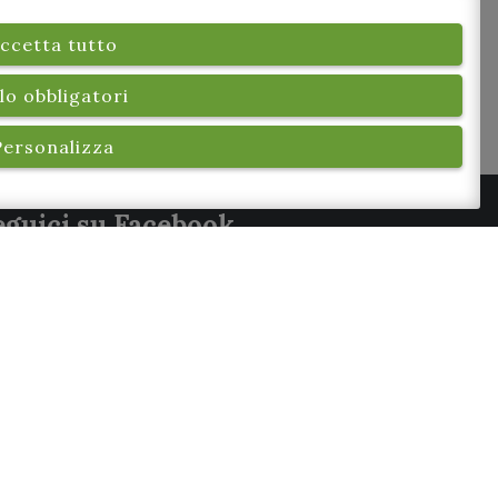
e
ccetta tutto
 2026
lo obbligatori
o
Personalizza
eguici su Facebook