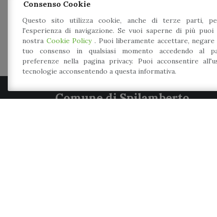
qualcosa di Spilamberto e del suo territorio
Consenso Cookie
mangiare bene e in compagnia sono numerose 
Questo sito utilizza cookie, anche di terze parti, pe
associazioni spilambertesi [...]
l'esperienza di navigazione. Se vuoi saperne di più puoi 
nostra
Cookie Policy
. Puoi liberamente accettare, negare
tuo consenso in qualsiasi momento accedendo al pa
preferenze nella pagina privacy. Puoi acconsentire all'
tecnologie acconsentendo a questa informativa.
Comune di Spilamberto
P.zza Caduti per la libertà, 3
41056
-
Spilamberto
(MO)
Tel.: 059 789 966
Mail: info@comune.spilamberto.mo.it
Meccanismo di feedback
Dichiarazione di accessibilità