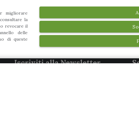
, della sua storia e della sua comunità. Le occasioni per
e distribuite in tutto il paese. In Piazza Caduti Libertà l
A
r migliorare
consultare la
PUBBLICATO IL: 5 GIUGNO
 o revocare il
So
Leggi tutt
nnello delle
uso di queste
Iscriviti alla Newsletter
S
Iscriviti alla nostra newsletter per rimanere
in contatto con noi. Non ti invieremo
materiale sgradito o spam, e potrai
cancellarti in ogni momento.
Dichiaro di aver preso visione della