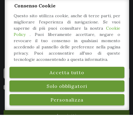
Consenso Cookie
Questo sito utilizza cookie, anche di terze parti, per
Iscriviti alla Newsletter
migliorare l'esperienza di navigazione. Se vuoi
saperne di più puoi consultare la nostra
Cookie
Policy
. Puoi liberamente accettare, negare o
Iscriviti alla nostra newsletter per rimanere in
revocare il tuo consenso in qualsiasi momento
contatto con noi. Non ti invieremo materiale sgradito
accedendo al pannello delle preferenze nella pagina
privacy. Puoi acconsentire all'uso di queste
o spam, e potrai cancellarti in ogni momento.
tecnologie acconsentendo a questa informativa.
Accetta tutto
Solo obbligatori
Dichiaro di aver preso visione della
informativa
privacy
e, autorizzo il trattamento dei miei dati
Personalizza
personali.
*
Iscriviti