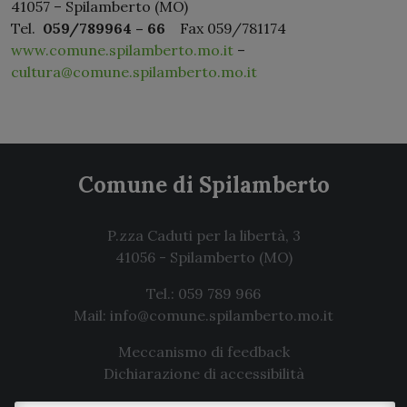
41057 – Spilamberto (MO)
Tel.
059/789964 – 66
Fax 059/781174
www.comune.spilamberto.mo.it
–
cultura@comune.spilamberto.mo.it
Comune di Spilamberto
P.zza Caduti per la libertà, 3
41056
-
Spilamberto
(MO)
Tel.: 059 789 966
Mail: info@comune.spilamberto.mo.it
Meccanismo di feedback
Dichiarazione di accessibilità