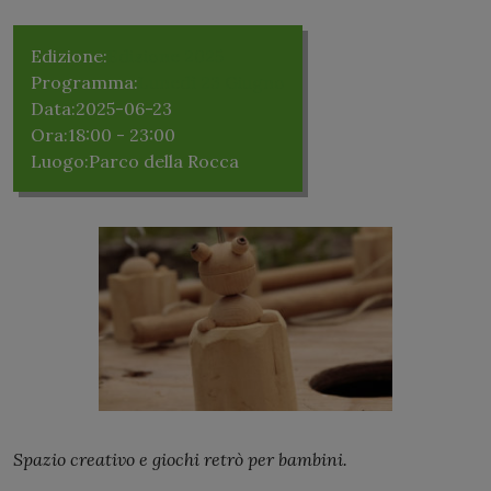
Edizione:
Edizione 2025
Programma:
Lunedì 23 Giugno
Data:
2025-06-23
Ora:
18:00 - 23:00
Luogo:
Parco della Rocca
Spazio creativo e giochi retrò per bambini.