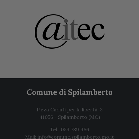
Comune di Spilamberto
P.zza Caduti per la libertà, 3
41056
-
Spilamberto
(MO)
Tel.: 059 789 966
Mail: info@comune.spilamberto.mo.it