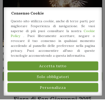
Consenso Cookie
Questo sito utilizza cookie, anche di terze parti, per
migliorare l'esperienza di navigazione. Se vuoi
saperne di più puoi consultare la nostra
Cookie
Policy
. Puoi liberamente accettare, negare o
revocare il tuo consenso in qualsiasi momento
accedendo al pannello delle preferenze nella pagina
privacy. Puoi acconsentire all'uso di queste
Grandi eventi ed una fiera totalmente sostenibile! Ecco
tecnologie acconsentendo a questa informativa.
i grandi punti della fiera 2016!
Accetta tutto
PUBBLICATO IL: 5 LUGLIO 2016
Leggi tutto
Solo obbligatori
Personalizza
Fiera di San Giovanni 2015