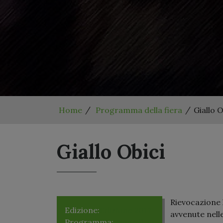
Home
Programma della fiera
Giallo O
Giallo Obici
Rievocazione l
Edizione:
Edizione 2017
avvenute nell
Programma:
Venerdì 23