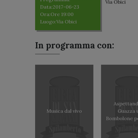
Via Obici
Data:
2017-06-23
Ora:
Ore 19:00
Luogo:
Via Obici
In programma con:
Aspettand
Musica dal vivo
Guazza 
Bombolone pe