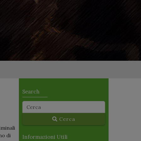
Search
Cerca
iminali
no di
Informazioni Utili