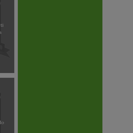
ti
a
do