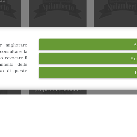
A
r migliorare
consultare la
 o revocare il
So
nnello delle
uso di queste
Viva la frutta rossa:
proprietà e benefici