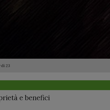
dì 23
prietà e benefici