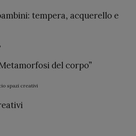
bambini: tempera, acquerello e
o
 Metamorfosi del corpo”
icio spazi creativi
eativi