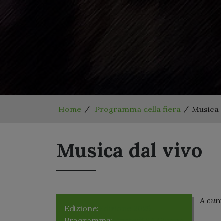
Home
Programma della fiera
Musica 
Musica dal vivo
A cur
Edizione:
Edizione 2025
Programma:
Martedì 24 Giugno