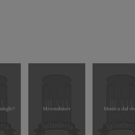
single?
Moonshiner
Musica dal vi