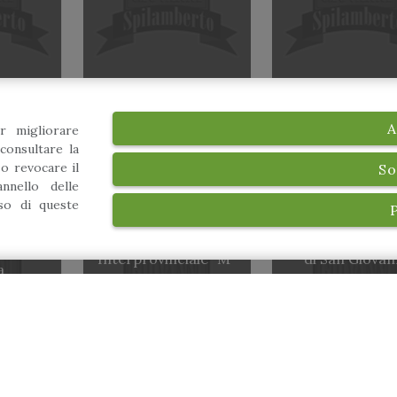
A
r migliorare
consultare la
 o revocare il
So
nnello delle
uso di queste
37° Rassegna
el SS.
Campanaria
Virtual Walking 
vanni
Interprovinciale “M°
di San Giovan
a
Eugenio Storci”