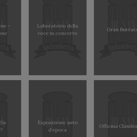
one –
Laboratorio della
Gran Burrac
one
voce in concerto
 Sa
Esposizione auto
Officina Clande
?
d’epoca