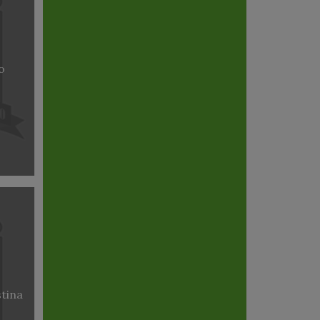
o
stina