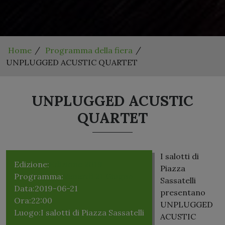
Home
Programma della fiera
UNPLUGGED ACUSTIC QUARTET
UNPLUGGED ACUSTIC
QUARTET
I salotti di
Edizione:
Edizione 2019
Piazza
Programma:
Venerdì 21 Giugno
Sassatelli
Data:
2019-06-21
presentano
Ora:
22:00
UNPLUGGED
Luogo:
I salotti di Piazza Sassatelli
ACUSTIC