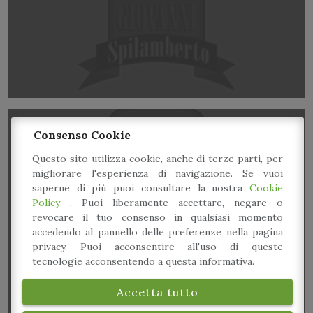
Consenso Cookie
Questo sito utilizza cookie, anche di terze parti, per
migliorare l'esperienza di navigazione. Se vuoi
saperne di più puoi consultare la nostra
Cookie
Policy
. Puoi liberamente accettare, negare o
Consorzio di Modena Tavola
revocare il tuo consenso in qualsiasi momento
accedendo al pannello delle preferenze nella pagina
privacy. Puoi acconsentire all'uso di queste
tecnologie acconsentendo a questa informativa.
Accetta tutto