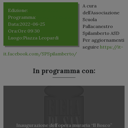
A cura
Edizione:
Edizione 2022
dell’Associazione
Programma:
Sabato 25 giugno
Scuola
Data:
2022-06-25
Pallacanestro
Ora:
Ore 09:30
Spilamberto ASD
Luogo:
Piazza Leopardi
Per aggiornamenti
seguire
https://it-
it.facebook.com/SPSpilamberto/
In programma con:
Inaugurazione dell’opera muraria “Il Bosco”