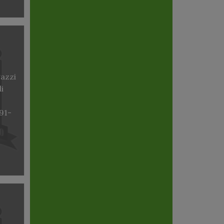
gazzi
di
91-