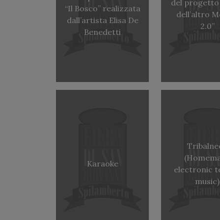
del progetto
“Il Bosco” realizzata
dell’altro 
dall’artista Elisa De
2.0”
Benedetti
Tribalne
(Homem
Karaoke
electronic 
music)