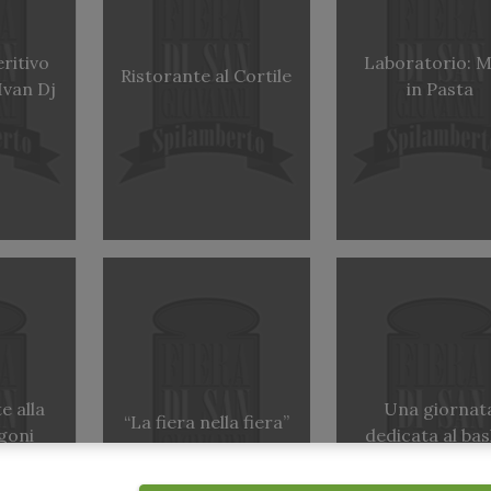
eritivo
Laboratorio: M
Ristorante al Cortile
Ivan Dj
in Pasta
e alla
Una giornat
“La fiera nella fiera”
goni
dedicata al bas