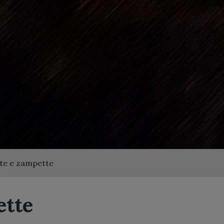
te e zampette
ette