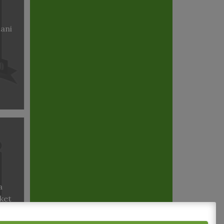
ani
a
ket