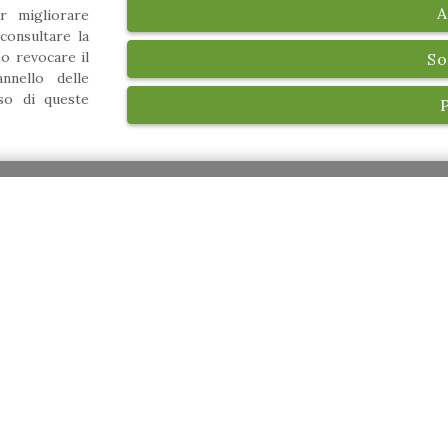
A
r migliorare
consultare la
 o revocare il
So
nnello delle
uso di queste