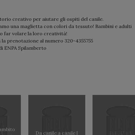
orio creativo per aiutare gli ospiti del canile.
amo una maglietta con colori da tessuto! Bambini e adulti
 far volare la loro creatività!
 la prenotazione al numero 320-4355755
di ENPA Spilamberto
’ambito
Da canile a canile |