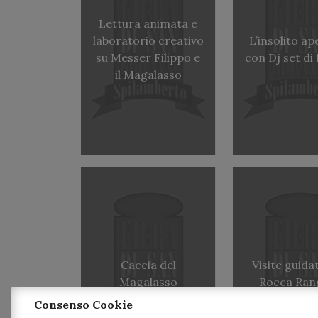
Lettura animata e
laboratorio creativo
L’insolito ap
su Messer Filippo e
con Dj set di 
il Magalasso
Caccia del
Visite guidat
Magalasso
Rocca Ran
Consenso Cookie