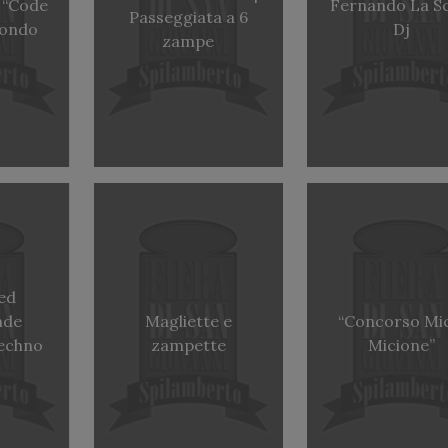
 “Code
Fernando La S
Passeggiata a 6
Mondo
Dj
zampe
ed
ade
Magliette e
“Concorso Mi
techno
zampette
Micione”