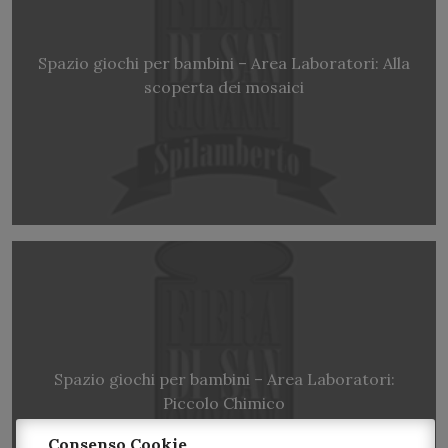
Spazio giochi per bambini – Area Laboratori: Alla
scoperta dei mosaici
Spazio giochi per bambini – Area Laboratori:
Piccolo Chimico
Consenso Cookie