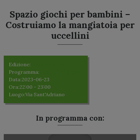
Spazio giochi per bambini –
Costruiamo la mangiatoia per
uccellini
Edizione:
Edizione 2023
Programma:
Venerdì 23 giugno
Data:
2023-06-23
Ora:
22:00 - 23:00
Luogo:
Via Sant'Adriano
In programma con: