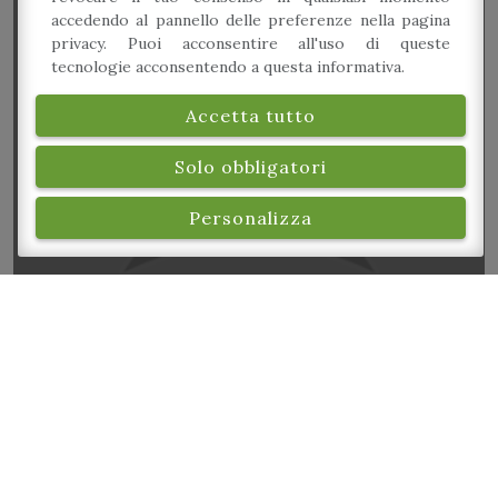
accedendo al pannello delle preferenze nella pagina
privacy. Puoi acconsentire all'uso di queste
tecnologie acconsentendo a questa informativa.
Spazio giochi per bambini – Area Laboratori: Cook
Accetta tutto
Lab!
Solo obbligatori
Personalizza
Spazio giochi per bambini – I Mattoni Giganti +
Brick Table