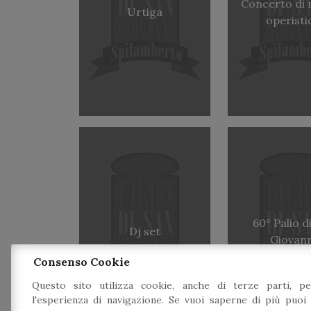
Concerto di 
Urtiga
operisti
60° Palio d
Dj set
Giovann
Consenso Cookie
Questo sito utilizza cookie, anche di terze parti, pe
l'esperienza di navigazione. Se vuoi saperne di più puoi 