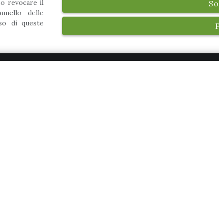
 o revocare il
So
nnello delle
uso di queste
Iscriviti alla Newsletter
S
Iscriviti alla nostra newsletter per rimanere
in contatto con noi. Non ti invieremo
materiale sgradito o spam, e potrai
cancellarti in ogni momento.
Dichiaro di aver preso visione della
informativa privacy
e, autorizzo il
trattamento dei miei dati personali.
*
Iscriviti