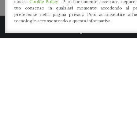
nostra
Cookie Policy
. Puoi liberamente accettare, negare
tuo consenso in qualsiasi momento accedendo al pa
preferenze nella pagina privacy. Puoi acconsentire all'
tecnologie acconsentendo a questa informativa.
Comune di Spilamberto
P.zza Caduti per la libertà, 3
41056
-
Spilamberto
(MO)
Tel.: 059 789 966
Mail: info@comune.spilamberto.mo.it
Meccanismo di feedback
Dichiarazione di accessibilità
Web Partner