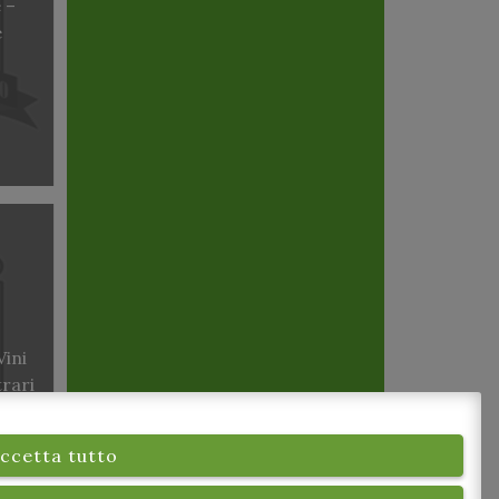
 –
e
Vini
trari
ccetta tutto