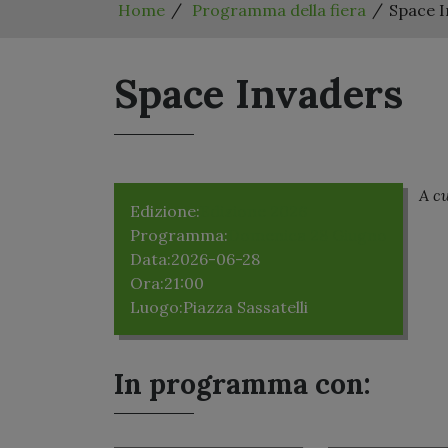
Home
Programma della fiera
Space I
Space Invaders
A cu
Edizione:
Edizione 2026
Programma:
Domenica 28 Giugno
Data:
2026-06-28
Ora:
21:00
Luogo:
Piazza Sassatelli
In programma con: