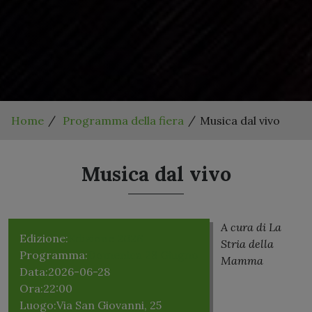
Home
Programma della fiera
Musica dal vivo
Musica dal vivo
A cura di La
Edizione:
Edizione 2026
Stria della
Programma:
Domenica 28 Giugno
Mamma
Data:
2026-06-28
Ora:
22:00
Luogo:
Via San Giovanni, 25