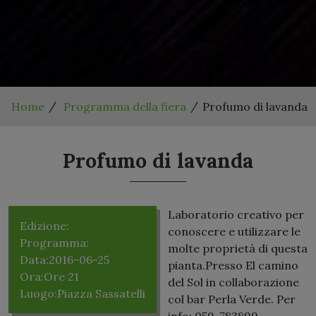
Home
Programma della fiera
Profumo di lavanda
Profumo di lavanda
Laboratorio creativo per
Edizione:
Edizione 2015
conoscere e utilizzare le
Programma:
Giovedì 25
molte proprietà di questa
Data:
2016-06-25
pianta.Presso El camino
Ora:
Ore 21
del Sol in collaborazione
Luogo:
Piazza Sassatelli
col bar Perla Verde. Per