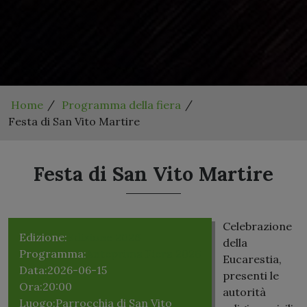
Home
Programma della fiera
Festa di San Vito Martire
Festa di San Vito Martire
Celebrazione
Edizione:
Edizione 2026
della
Programma:
Anteprima Fiera 2026
Eucarestia,
Data:
2026-06-15
presenti le
Ora:
20:00
autorità
Luogo:
Parrocchia di San Vito