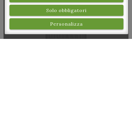
Solo obbligatori
Festa di San Vito Martire
Personalizza
Comune di Spilamberto
P.zza Caduti per la libertà, 3
41056
-
Spilamberto
(MO)
Tel.: 059 789 966
Mail: info@comune.spilamberto.mo.it