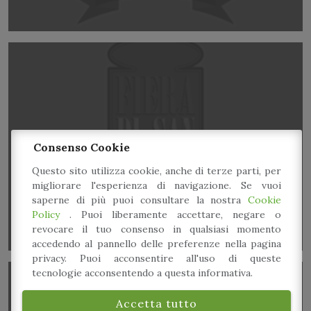
3° Palio dell’Amaretto tradizionale di Spilamberto
Consenso Cookie
Questo sito utilizza cookie, anche di terze parti, per
migliorare l'esperienza di navigazione. Se vuoi
saperne di più puoi consultare la nostra
Cookie
Policy
. Puoi liberamente accettare, negare o
revocare il tuo consenso in qualsiasi momento
accedendo al pannello delle preferenze nella pagina
privacy. Puoi acconsentire all'uso di queste
tecnologie acconsentendo a questa informativa.
Accetta tutto