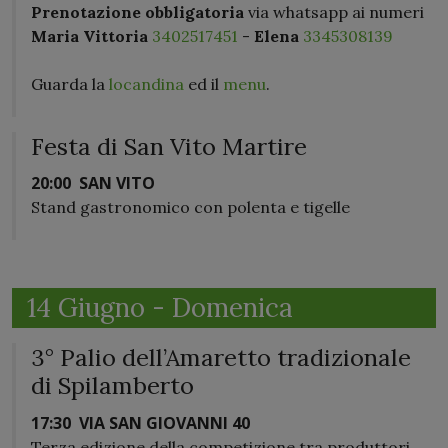
Prenotazione obbligatoria
via whatsapp ai numeri
Maria Vittoria
3402517451
-
Elena
3345308139
Guarda la
locandina
ed il
menu
.
Festa di San Vito Martire
20:00
SAN VITO
Stand gastronomico con polenta e tigelle
14 Giugno - Domenica
3° Palio dell’Amaretto tradizionale
di Spilamberto
17:30
VIA SAN GIOVANNI 40
Terza edizione della competizione tra produttori