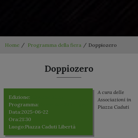
Home
Programma della fiera
Doppiozero
Doppiozero
A cura delle
Edizione:
Edizione 2025
Associazioni in
Programma:
Domenica 22 Giugno
Piazza Caduti
Data:
2025-06-22
Ora:
21:30
Luogo:
Piazza Caduti Libertà