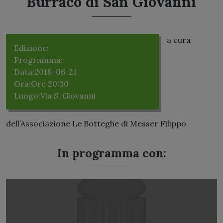
Burraco di San Giovanni
a cura
Edizione:
Edizione 2018
Programma:
Anteprime e Giovedì 21
Data:
2018-06-21
Ora:
Ore 20:30
Luogo:
Via S. Giovanni
dell’Associazione Le Botteghe di Messer Filippo
In programma con: