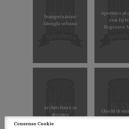
Aperitivo al 
Inaugurazione
con Dj I
Giungla urbana
Regroove 
Architetture in
Giochi di un
divenire
Consenso Cookie