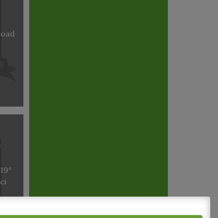
 road
19°
ci
o