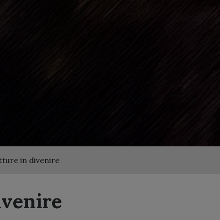
tture in divenire
ivenire