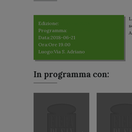
L
Edizione:
Edizione 2018
s
Programma:
Anteprime e Giovedì 21
A
Data:
2018-06-21
Ora:
Ore 19.00
Luogo:
Via S. Adriano
In programma con: