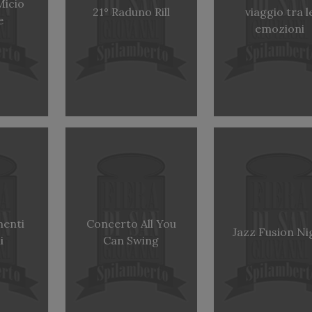
Micio
21° Raduno Rill
viaggio tra l
e
emozioni
menti
Concerto All You
Jazz Fusion Ni
i
Can Swing