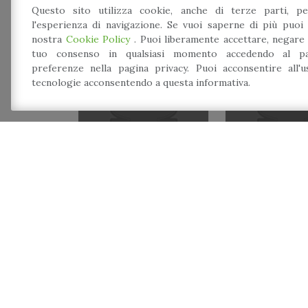
Questo sito utilizza cookie, anche di terze parti, pe
l'esperienza di navigazione. Se vuoi saperne di più puoi 
nostra
Cookie Policy
. Puoi liberamente accettare, negare
tuo consenso in qualsiasi momento accedendo al pa
preferenze nella pagina privacy. Puoi acconsentire all'
tecnologie acconsentendo a questa informativa.
Commemorazione
Festa di Sa
ai Caduti della
Martir
Grande Guerra