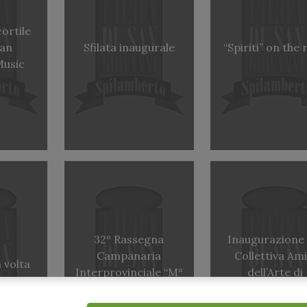
cortile
van
Sfilata inaugurale
“Spiriti” on the
Music
32° Rassegna
Inaugurazione 
Campanaria
Collettiva Ami
a volta
Interprovinciale “M°
dell’Arte di
Eugenio Storci”
Spilambert