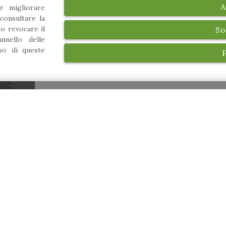
A
r migliorare
consultare la
 o revocare il
So
nnello delle
uso di queste
n Vito
e