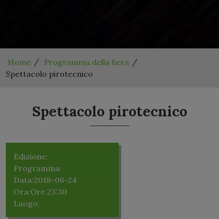
Home
Programma della fiera
Spettacolo pirotecnico
Spettacolo pirotecnico
Edizione:
Edizione 2018
Programma:
Domenica 24
Data:
2018-06-24
Ora:
Ore 23:30
Luogo: