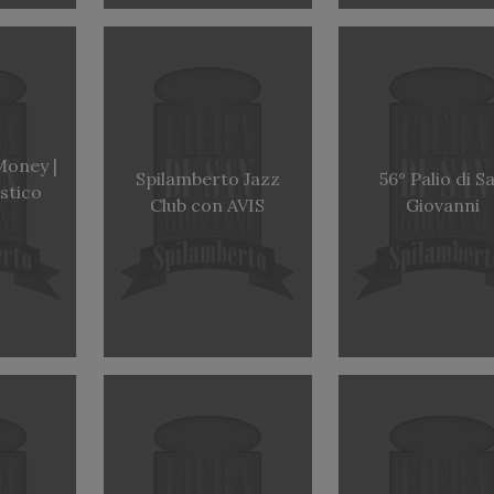
Money |
Spilamberto Jazz
56° Palio di S
stico
Club con AVIS
Giovanni
2