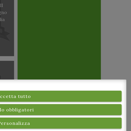
Il
igno
lia
ccetta tutto
Fiera
”
lo obbligatori
Personalizza