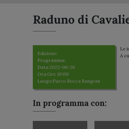
Raduno di Cavalie
Le i
Edizione:
Edizione 2022
A cu
Programma:
Domenica 26 giugno
Data:
2022-06-26
Ora:
Ore 10:00
Luogo:
Parco Rocca Rangoni
In programma con: