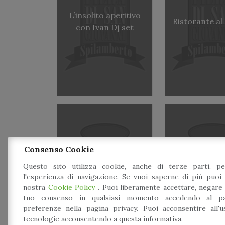
L’insolito aperitivo
Ristorante al
con Ivan Dj set
Consenso Cookie
Questo sito utilizza cookie, anche di terze parti, pe
Laboratorio: Mani
Raduno di Ca
l'esperienza di navigazione. Se vuoi saperne di più puoi 
in Pasta
King e am
nostra
Cookie Policy
. Puoi liberamente accettare, negare
tuo consenso in qualsiasi momento accedendo al pa
preferenze nella pagina privacy. Puoi acconsentire all'
tecnologie acconsentendo a questa informativa.