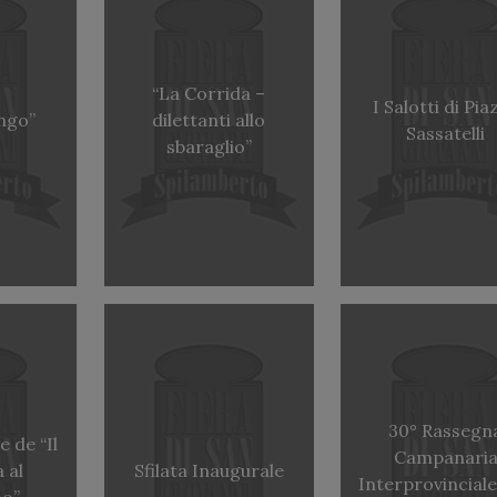
“La Corrida –
I Salotti di Pia
ungo”
dilettanti allo
Sassatelli
sbaraglio”
30° Rassegn
 de “Il
Campanari
 al
Sfilata Inaugurale
Interprovincial
no”