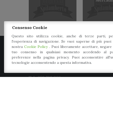
Consenso Cookie
Questo sito utilizza cookie, anche di terze parti, pe
l'esperienza di navigazione. Se vuoi saperne di più puoi 
Comune di Spilamberto
nostra
Cookie Policy
. Puoi liberamente accettare, negare
tuo consenso in qualsiasi momento accedendo al pa
preferenze nella pagina privacy. Puoi acconsentire all'
P.zza Caduti per la libertà, 3
tecnologie acconsentendo a questa informativa.
41056
-
Spilamberto
(MO)
Tel.: 059 789 966
Mail: info@comune.spilamberto.mo.it
Meccanismo di feedback
Dichiarazione di accessibilità
Web Partner