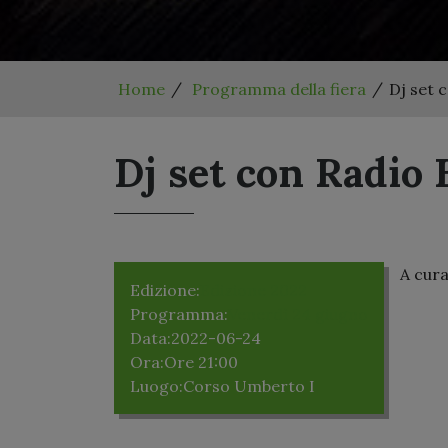
Home
Programma della fiera
Dj set 
Dj set con Radio
A cura
Edizione:
Edizione 2022
Programma:
Venerdì 24 giugno
Data:
2022-06-24
Ora:
Ore 21:00
Luogo:
Corso Umberto I