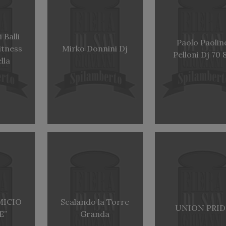
 Balli
Paolo Paolin
Fitness
Mirko Donnini Dj
Pelloni Dj 70 
lla
MICIO
Scalando la Torre
UNION PRID
E”
Granda