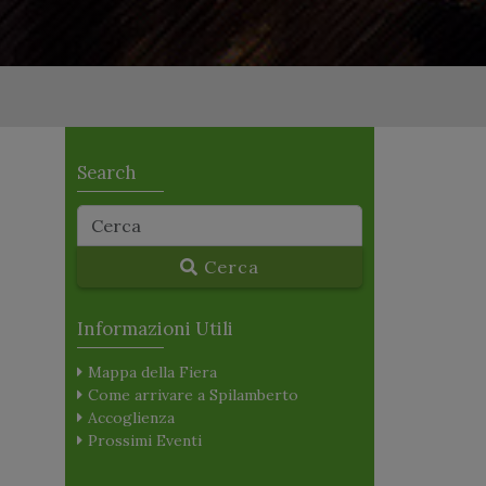
Search
Cerca
Informazioni Utili
Mappa della Fiera
Come arrivare a Spilamberto
Accoglienza
Prossimi Eventi