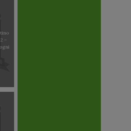
tino
22 –
ogni