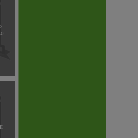
o
80
E