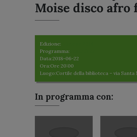
Moise disco afro
Edizione:
Edizione 2018
Programma:
Venerdì 22
Data:
2018-06-22
Ora:
Ore 20:00
Luogo:
Cortile della biblioteca – via Santa
In programma con: