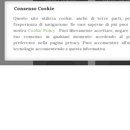
Show Cooking
“Spiriti” on t
Consenso Cookie
Questo sito utilizza cookie, anche di terze parti, pe
l'esperienza di navigazione. Se vuoi saperne di più puoi 
nostra
Cookie Policy
. Puoi liberamente accettare, negare
tuo consenso in qualsiasi momento accedendo al pa
preferenze nella pagina privacy. Puoi acconsentire all'
tecnologie acconsentendo a questa informativa.
Il valore del
Balsamico:
Architettu
racconto, scienza e
divenir
tecnologia