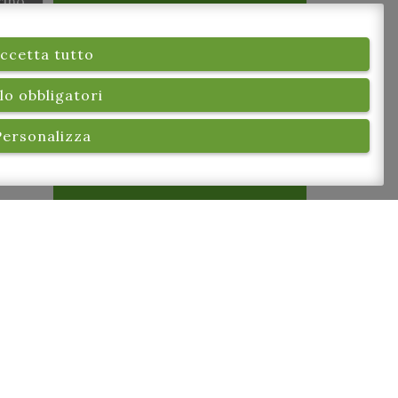
rino
ccetta tutto
lo obbligatori
Personalizza