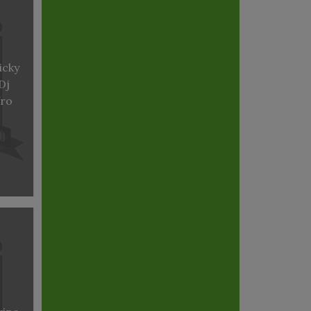
icky
Dj
fro