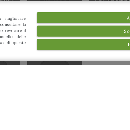
he road
Cena del Pelleg
sul tema della
Bellezza
A
r migliorare
consultare la
 o revocare il
So
nnello delle
uso di queste
re in
Giochi di una volta
e