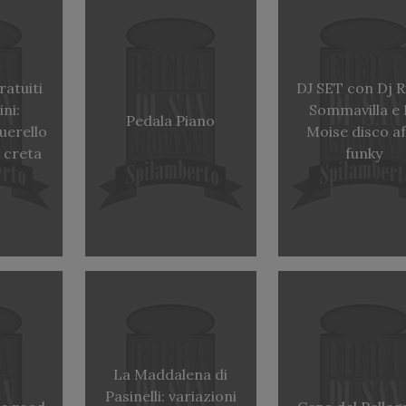
ratuiti
DJ SET con Dj R
ni:
Sommavilla e 
Pedala Piano
uerello
Moise disco a
u creta
funky
La Maddalena di
Pasinelli: variazioni