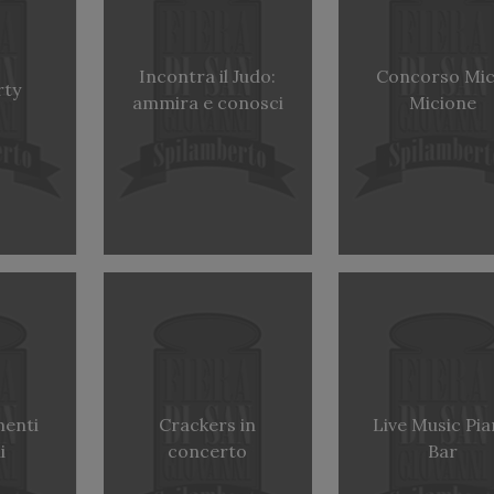
Incontra il Judo:
Concorso Mic
rty
ammira e conosci
Micione
menti
Crackers in
Live Music Pi
i
concerto
Bar