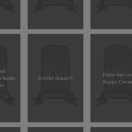
nti
Piano bar co
r bimbi
Perché danzo?!
Beppe Cavan
ri