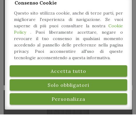
Consenso Cookie
Questo sito utilizza cookie, anche di terze parti, per
migliorare l'esperienza di navigazione. Se vuoi
saperne di più puoi consultare la nostra
Cookie
Policy
. Puoi liberamente accettare, negare o
Visita guidata al complesso Santa Maria degli
revocare il tuo consenso in qualsiasi momento
Angeli
accedendo al pannello delle preferenze nella pagina
privacy. Puoi acconsentire all'uso di queste
tecnologie acconsentendo a questa informativa.
Accetta tutto
Solo obbligatori
Personalizza
Le bontà del Forno Bonucchi