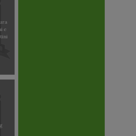
cura
i e
ini
g