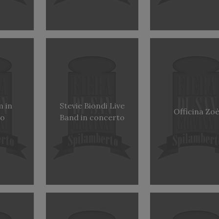
m in
Stevie Biondi Live
Officina Zo
to
Band in concerto