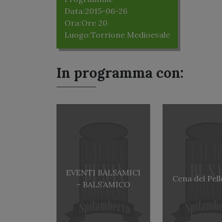
Data:
2015-06-26
Ora:
Ore 20
Luogo:
Torrione Medioevale
In programma con:
EVENTI BALSAMICI
Cena del Pel
– BALS’AMICO