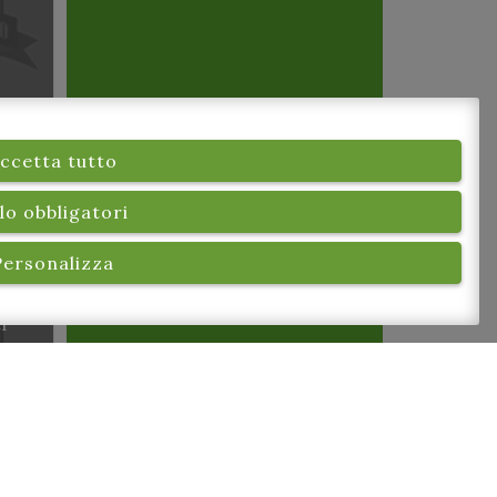
ccetta tutto
lo obbligatori
Personalizza
 di
er