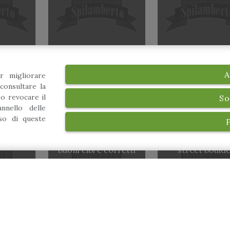
A
r migliorare
consultare la
 o revocare il
So
nnello delle
uso di queste
Conversazione –
aperitivo intorno a
Dimostrazione
iglia
buoni cibi e corretti
street bould
stili di vita