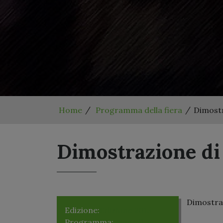
Home
Programma della fiera
Dimostr
Dimostrazione di 
Dimostraz
Edizione:
Edizione 2015
Programma:
Venerdì 26