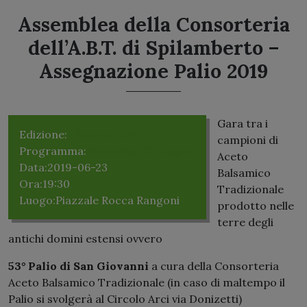
Assemblea della Consorteria
dell’A.B.T. di Spilamberto –
Assegnazione Palio 2019
Gara tra i
Edizione:
Edizione 2019
campioni di
Programma:
Domenica 23 Giugno
Aceto
Data:
2019-06-23
Balsamico
Ora:
19:30
Tradizionale
Luogo:
Piazzale Rocca Rangoni
prodotto nelle
terre degli
antichi domini estensi ovvero
53° Palio di San Giovanni
a cura della Consorteria
Aceto Balsamico Tradizionale (in caso di maltempo il
Palio si svolgerà al Circolo Arci via Donizetti)