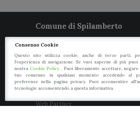
Comune di Spilamberto
P.zza Caduti per la libertà, 3
Consenso Cookie
41056
-
Spilamberto
(MO)
Questo sito utilizza cookie, anche di terze parti, pe
l'esperienza di navigazione. Se vuoi saperne di più puoi 
Tel.: 059 789 966
nostra
Cookie Policy
. Puoi liberamente accettare, negare
Mail: info@comune.spilamberto.mo.it
tuo consenso in qualsiasi momento accedendo al pa
preferenze nella pagina privacy. Puoi acconsentire all'
Meccanismo di feedback
tecnologie acconsentendo a questa informativa.
Dichiarazione di accessibilità
Web Partner