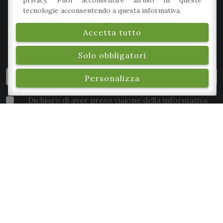
privacy. Puoi acconsentire all'uso di queste
tecnologie acconsentendo a questa informativa.
Iscriviti alla nostra newsletter per rimanere in
contatto con noi. Non ti invieremo materiale sgradito
Accetta tutto
o spam, e potrai cancellarti in ogni momento.
Solo obbligatori
Personalizza
Dichiaro di aver preso visione della
informativa
privacy
e, autorizzo il trattamento dei miei dati
personali.
*
Iscriviti
Seguici su Facebook