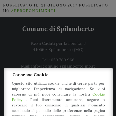
PUBBLICATO IL: 21 GIUGNO 2017
PUBBLICATO
IN:
APPROFONDIMENTI
Comune di Spilamberto
P.zza Caduti per la libertà, 3
41056
-
Spilamberto
(MO)
Tel.: 059 789 966
Mail: info@comune.spilamberto.mo.it
Consenso Cookie
Meccanismo di feedback
Dichiarazione di accessibilità
Questo sito utilizza cookie, anche di terze parti, per
migliorare l'esperienza di navigazione. Se vuoi
saperne di più puoi consultare la nostra
Cookie
Policy
. Puoi liberamente accettare, negare o
revocare il tuo consenso in qualsiasi momento
Iscriviti alla Newsletter
accedendo al pannello delle preferenze nella pagina